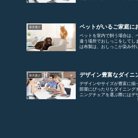
ペットがいるご家庭に
家具選び
ペットを室内で飼う場合は、ペットトイレを準備
違う場所でおしっこをしてしまいます。 家具にも気を使う必要があ
は布製は、おしっこが染み付い
デザイン豊富なダイニ
家具選び
デザインやサイズが豊富に揃
部屋にぴったりなダイニングチ
ニングチェアを選ぶ際にはデザ
ソファの張地の種類と
家具選び
ソファの張地、つまり目に見
に特徴があります。 本革が張地のソファは重厚感があって、耐久性も高いことから長く愛用で