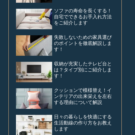
ソファの寿命を長くする！
自宅でできるお手入れ方法
をご紹介します
失敗しないための家具選び
のポイントを徹底解説しま
す！
収納が充実したテレビ台と
は？タイプ別にご紹介しま
す！
クッションで模様替え！イ
ンテリアの出来栄えを左右
する理由について解説
日々の暮らしを快適にする
生活動線の作り方をお教え
します