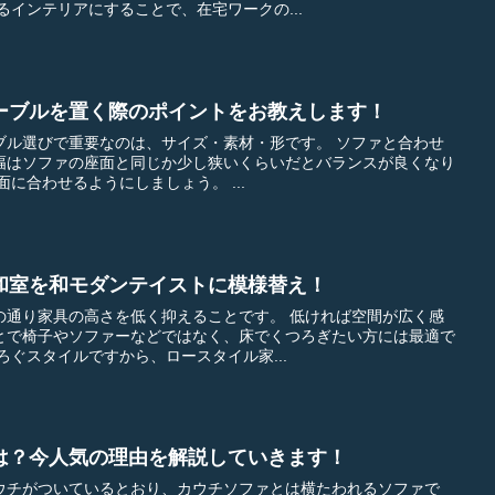
落ち着けるインテリアにすることで、在宅ワークの...
ーブルを置く際のポイントをお教えします！
びで重要なのは、サイズ・素材・形です。 ソファと合わせ
幅はソファの座面と同じか少し狭いくらいだとバランスが良くなり
ます。 また高さはソファの座面に合わせるようにしましょう。 ...
和室を和モダンテイストに模様替え！
の高さを低く抑えることです。 低ければ空間が広く感
とで椅子やソファーなどではなく、床でくつろぎたい方には最適で
つろぐスタイルですから、ロースタイル家...
は？今人気の理由を解説していきます！
ウチがついているとおり、カウチソファとは横たわれるソファで