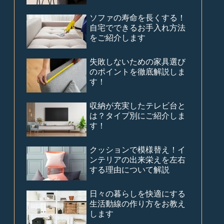
ソファの寿命を長くする！
自宅でできるお手入れ方法
をご紹介します
失敗しないための家具選び
のポイントを徹底解説しま
す！
収納が充実したテレビ台と
は？タイプ別にご紹介しま
す！
クッションで模様替え！イ
ンテリアの出来栄えを左右
する理由について解説
日々の暮らしを快適にする
生活動線の作り方をお教え
します