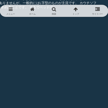
ァの魅力はその名のとおり横たわれることです。 まるでベッドの...
メニュー
ホーム
検索
トップ
サイドバー
例をもとにメリット・デメリットを解説
るのは本当に必要かどうかということです。 結論からいえ
ことができますが、機能面に目を向ければ前向きに選びたくなるは
くて足元が冷えるという事例では、毛足の...
替え！インテリアの出来栄えを左右する理由について
動線の作り方をお教えします