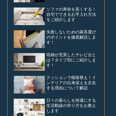
ソファの寿命を長くする！
自宅でできるお手入れ方法
をご紹介します
失敗しないための家具選び
のポイントを徹底解説しま
す！
収納が充実したテレビ台と
は？タイプ別にご紹介しま
す！
クッションで模様替え！イ
ンテリアの出来栄えを左右
する理由について解説
日々の暮らしを快適にする
生活動線の作り方をお教え
します