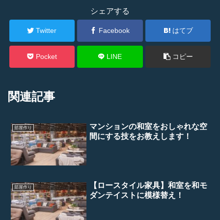
シェアする
Twitter
Facebook
はてブ
Pocket
LINE
コピー
関連記事
マンションの和室をおしゃれな空
部屋作り
間にする技をお教えします！
【ロースタイル家具】和室を和モ
部屋作り
ダンテイストに模様替え！